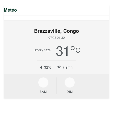
Météo
Brazzaville, Congo
07/08 21:32
31
°
C
Smoky haze
32%
7.9mh
SAM
DIM