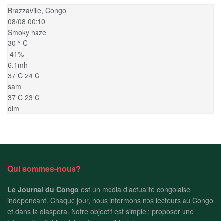
Brazzaville, Congo
08/08 00:10
Smoky haze
30
°
C
41%
6.1mh
37
C
24
C
sam
37
C
23
C
dim
Qui sommes-nous?
Le Journal du Congo
est un média d’actualité congolaise
indépendant. Chaque jour, nous informons nos lecteurs au Congo
et dans la diaspora. Notre objectif est simple : proposer une