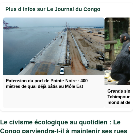
Plus d infos sur Le Journal du Congo
Extension du port de Pointe-Noire : 400
mètres de quai déjà bâtis au Môle Est
Grands sing
Tchimpounga
mondial de 
Le civisme écologique au quotidien : Le
Congo parviendra-t-il à maintenir ses rues