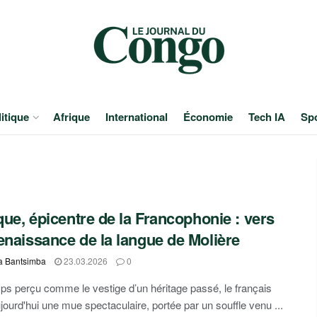
itique
Afrique
International
Économie
Tech IA
Sp
ique, épicentre de la Francophonie : vers
enaissance de la langue de Molière
a Bantsimba
23.03.2026
0
s perçu comme le vestige d’un héritage passé, le français
jourd'hui une mue spectaculaire, portée par un souffle venu ...