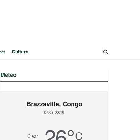
ort
Culture
Météo
Brazzaville, Congo
07/08 00:16
26
°
C
Clear