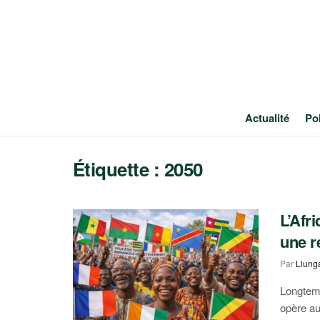
Actualité
Pol
Étiquette :
2050
L’Afr
une r
Par
Llung
Longtemp
opère au