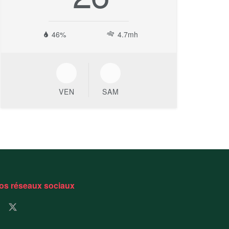
46%
4.7mh
VEN
SAM
os réseaux sociaux