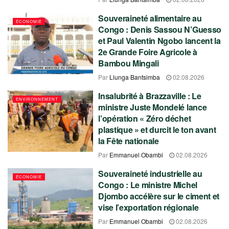
Souveraineté alimentaire au
ÉCONOMIE
Congo : Denis Sassou N’Guesso
et Paul Valentin Ngobo lancent la
2e Grande Foire Agricole à
Bambou Mingali
Par
Llunga Bantsimba
02.08.2026
Insalubrité à Brazzaville : Le
ENVIRONNEMENT
ministre Juste Mondelé lance
l’opération « Zéro déchet
plastique » et durcit le ton avant
la Fête nationale
Par
Emmanuel Obambi
02.08.2026
Souveraineté industrielle au
ÉCONOMIE
Congo : Le ministre Michel
Djombo accélère sur le ciment et
vise l’exportation régionale
Par
Emmanuel Obambi
02.08.2026