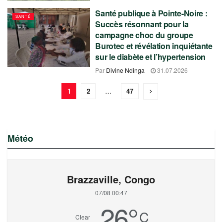
Santé publique à Pointe-Noire :
SANTÉ
Succès résonnant pour la
campagne choc du groupe
Burotec et révélation inquiétante
sur le diabète et l’hypertension
Par
Divine Ndinga
31.07.2026
1
2
…
47
Météo
Brazzaville, Congo
07/08 00:47
26
°
C
Clear