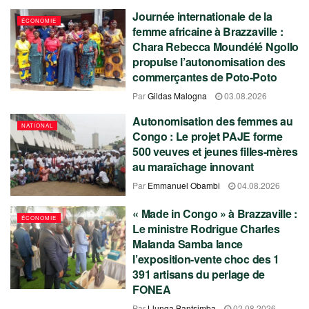
Journée internationale de la
ÉCONOMIE
femme africaine à Brazzaville :
Chara Rebecca Moundélé Ngollo
propulse l’autonomisation des
commerçantes de Poto-Poto
Par
Gildas Malogna
03.08.2026
Autonomisation des femmes au
NATIONAL
Congo : Le projet PAJE forme
500 veuves et jeunes filles-mères
au maraîchage innovant
Par
Emmanuel Obambi
04.08.2026
« Made in Congo » à Brazzaville :
ÉCONOMIE
Le ministre Rodrigue Charles
Malanda Samba lance
l’exposition-vente choc des 1
391 artisans du perlage de
FONEA
Par
Llunga Bantsimba
02.08.2026