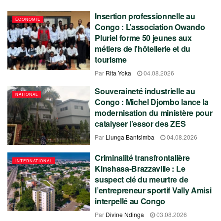
Insertion professionnelle au
ÉCONOMIE
Congo : L’association Owando
Pluriel forme 50 jeunes aux
métiers de l’hôtellerie et du
tourisme
Par
Rita Yoka
04.08.2026
Souveraineté industrielle au
NATIONAL
Congo : Michel Djombo lance la
modernisation du ministère pour
catalyser l’essor des ZES
Par
Llunga Bantsimba
04.08.2026
Criminalité transfrontalière
INTERNATIONAL
Kinshasa-Brazzaville : Le
suspect clé du meurtre de
l’entrepreneur sportif Vally Amisi
interpellé au Congo
Par
Divine Ndinga
03.08.2026