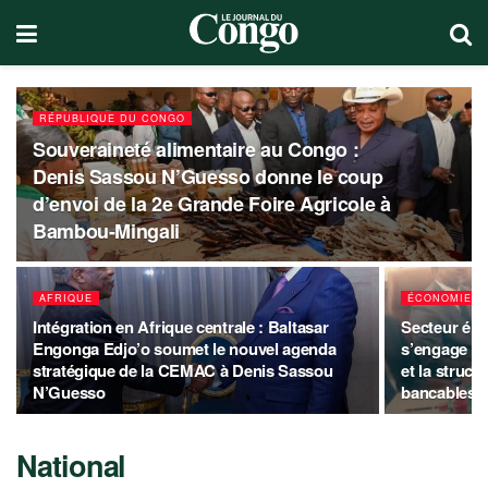
RÉPUBLIQUE DU CONGO
Souveraineté alimentaire au Congo :
Denis Sassou N’Guesso donne le coup
d’envoi de la 2e Grande Foire Agricole à
Bambou-Mingali
AFRIQUE
ÉCONOMIE
Intégration en Afrique centrale : Baltasar
Secteur éle
Engonga Edjo’o soumet le nouvel agenda
s’engage à 
stratégique de la CEMAC à Denis Sassou
et la struct
N’Guesso
bancables
National