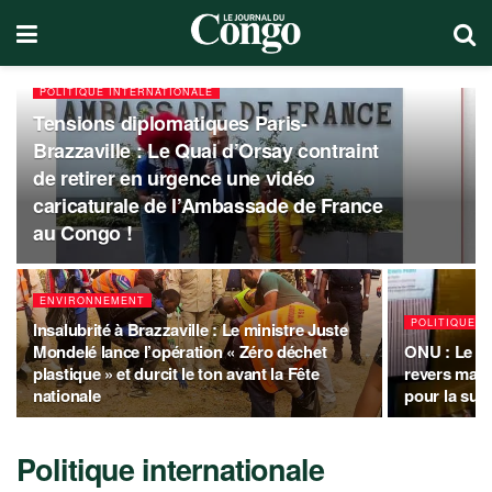
POLITIQUE INTERNATIONALE
Tensions diplomatiques Paris-
Brazzaville : Le Quai d’Orsay contraint
de retirer en urgence une vidéo
caricaturale de l’Ambassade de France
au Congo !
ENVIRONNEMENT
POLITIQUE I
Insalubrité à Brazzaville : Le ministre Juste
Mondelé lance l’opération « Zéro déchet
ONU : Le Sé
plastique » et durcit le ton avant la Fête
revers majeu
nationale
pour la suc
Politique internationale