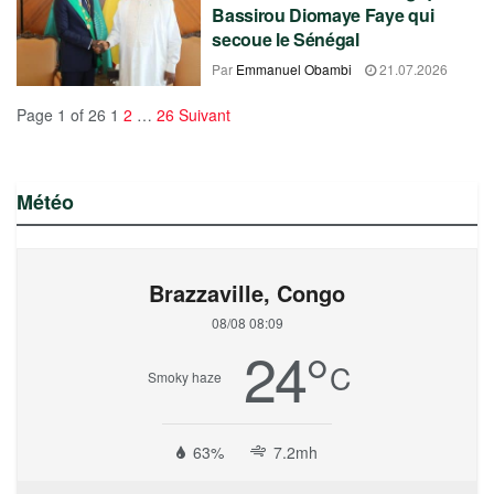
Bassirou Diomaye Faye qui
secoue le Sénégal
Par
Emmanuel Obambi
21.07.2026
Page 1 of 26
1
2
…
26
Suivant
Météo
Brazzaville, Congo
08/08 08:09
24
°
C
Smoky haze
63%
7.2mh