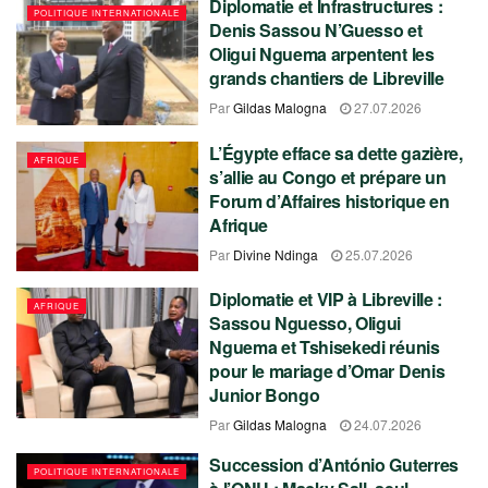
Diplomatie et Infrastructures :
POLITIQUE INTERNATIONALE
Denis Sassou N’Guesso et
Oligui Nguema arpentent les
grands chantiers de Libreville
Par
Gildas Malogna
27.07.2026
L’Égypte efface sa dette gazière,
AFRIQUE
s’allie au Congo et prépare un
Forum d’Affaires historique en
Afrique
Par
Divine Ndinga
25.07.2026
Diplomatie et VIP à Libreville :
AFRIQUE
Sassou Nguesso, Oligui
Nguema et Tshisekedi réunis
pour le mariage d’Omar Denis
Junior Bongo
Par
Gildas Malogna
24.07.2026
Succession d’António Guterres
POLITIQUE INTERNATIONALE