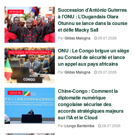
Succession d’António Guterres
AFRIQUE
à l’ONU : L’Ougandais Olara
Otunnu se lance dans la course
et défie Macky Sall
Par
Gildas Malogna
29.07.2026
ONU : Le Congo brigue un siège
POLITIQUE INTERNATIONALE
au Conseil de sécurité et lance
un appel aux pays africains
Par
Gildas Malogna
29.07.2026
Chine-Congo : Comment la
TECH IA
diplomatie numérique
congolaise sécurise des
accords stratégiques majeurs
sur l’IA et le Cloud
Par
Llunga Bantsimba
28.07.2026