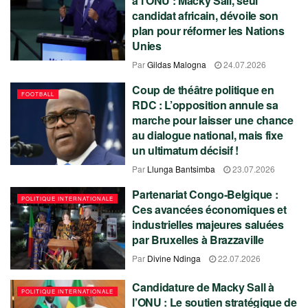
à l’ONU : Macky Sall, seul
candidat africain, dévoile son
plan pour réformer les Nations
Unies
Par
Gildas Malogna
24.07.2026
Coup de théâtre politique en
FOOTBALL
RDC : L’opposition annule sa
marche pour laisser une chance
au dialogue national, mais fixe
un ultimatum décisif !
Par
Llunga Bantsimba
23.07.2026
Partenariat Congo-Belgique :
POLITIQUE INTERNATIONALE
Ces avancées économiques et
industrielles majeures saluées
par Bruxelles à Brazzaville
Par
Divine Ndinga
22.07.2026
Candidature de Macky Sall à
POLITIQUE INTERNATIONALE
l’ONU : Le soutien stratégique de