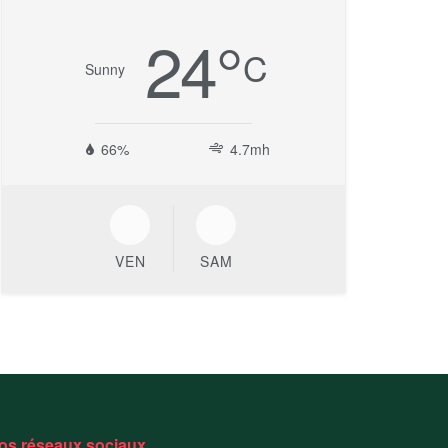
24
°
C
Sunny
66%
4.7mh
VEN
SAM
os réseaux sociaux