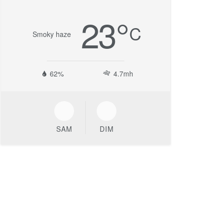
23
°
C
Smoky haze
62%
4.7mh
SAM
DIM