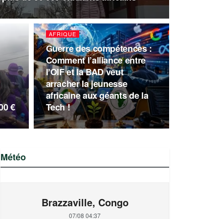
AFRIQUE
Guerre des compétences :
Comment l’alliance entre
l’OIF et la BAD veut
arracher la jeunesse
africaine aux géants de la
00 €
Tech !
Météo
Brazzaville, Congo
07/08 04:37