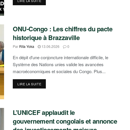
DETAILS
LIRE LA SUITE
ONU-Congo : Les chiffres du pacte
historique à Brazzaville
Par
Rita Yoka
13.06.2026
0
En dépit d'une conjoncture internationale difficile, le
Système des Nations unies valide les avancées
macroéconomiques et sociales du Congo. Plus...
DETAILS
LIRE LA SUITE
L’UNICEF applaudit le
gouvernement congolais et annonce
des investissements majeurs