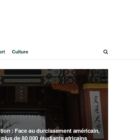
ort
Culture
tion : Face au durcissement américain,
 plus de 80 000 étudiants africains