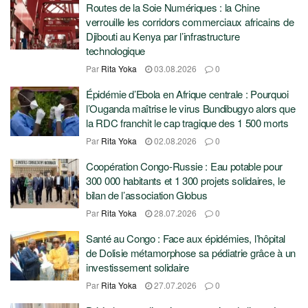
Routes de la Soie Numériques : la Chine
verrouille les corridors commerciaux africains de
Djibouti au Kenya par l’infrastructure
technologique
Par
Rita Yoka
03.08.2026
0
Épidémie d’Ebola en Afrique centrale : Pourquoi
l’Ouganda maîtrise le virus Bundibugyo alors que
la RDC franchit le cap tragique des 1 500 morts
Par
Rita Yoka
02.08.2026
0
Coopération Congo-Russie : Eau potable pour
300 000 habitants et 1 300 projets solidaires, le
bilan de l’association Globus
Par
Rita Yoka
28.07.2026
0
Santé au Congo : Face aux épidémies, l’hôpital
de Dolisie métamorphose sa pédiatrie grâce à un
investissement solidaire
Par
Rita Yoka
27.07.2026
0