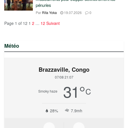
pénuries
Par
Rita Yoka
19.07.2026
0
Page 1 of 12
1
2
…
12
Suivant
Météo
Brazzaville, Congo
07/08 21:07
31
°
C
Smoky haze
28%
7.9mh