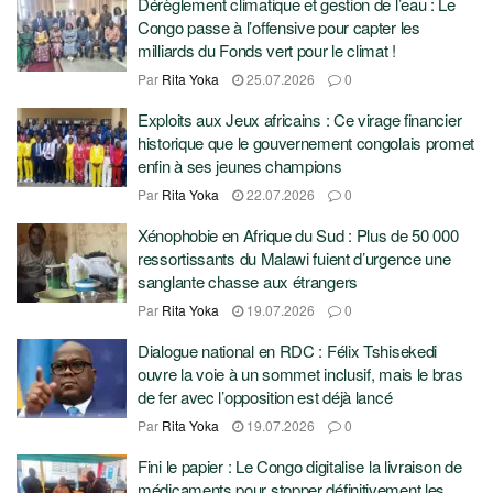
Dérèglement climatique et gestion de l’eau : Le
Congo passe à l’offensive pour capter les
milliards du Fonds vert pour le climat !
Par
Rita Yoka
25.07.2026
0
Exploits aux Jeux africains : Ce virage financier
historique que le gouvernement congolais promet
enfin à ses jeunes champions
Par
Rita Yoka
22.07.2026
0
Xénophobie en Afrique du Sud : Plus de 50 000
ressortissants du Malawi fuient d’urgence une
sanglante chasse aux étrangers
Par
Rita Yoka
19.07.2026
0
Dialogue national en RDC : Félix Tshisekedi
ouvre la voie à un sommet inclusif, mais le bras
de fer avec l’opposition est déjà lancé
Par
Rita Yoka
19.07.2026
0
Fini le papier : Le Congo digitalise la livraison de
médicaments pour stopper définitivement les