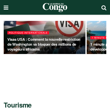
1 minute pour comprendre : la
dynamique du tourisme vert au Congo
POLITIQUE INTERNATIONALE
1 MINUTE P
Visas USA : Comment la nouvelle restriction
de Washington va bloquer des millions de
1 minute po
voyageurs africains
développeme
Tourisme