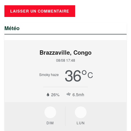
Météo
Brazzaville, Congo
08/08 17:48
36
°
C
Smoky haze
26%
6.5mh
DIM
LUN