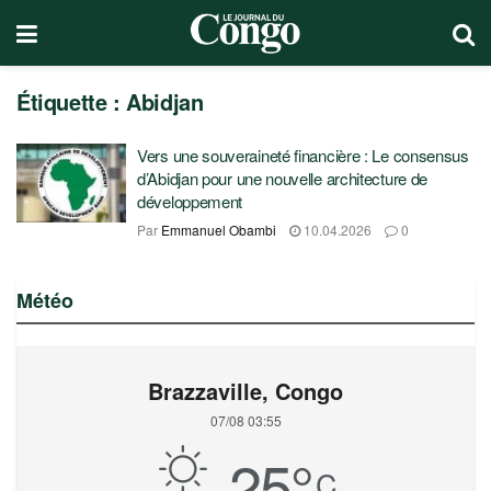
Étiquette :
Abidjan
Vers une souveraineté financière : Le consensus
d’Abidjan pour une nouvelle architecture de
développement
Par
Emmanuel Obambi
10.04.2026
0
Météo
Brazzaville, Congo
07/08 03:55
25
°
C