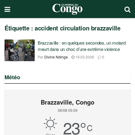
Étiquette :
accident circulation brazzaville
Brazzaville : en quelques secondes, un motard
meurt dans un choc d’une extrême violence
Par
Divine Ndinga
19.03.2026
0
Météo
Brazzaville, Congo
06/08 05:09
23
°
C
Clear