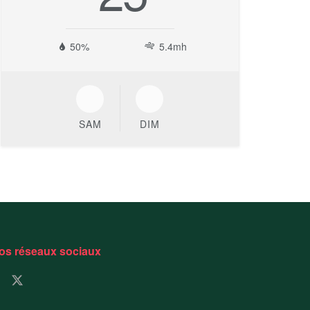
50%
5.4mh
SAM
DIM
os réseaux sociaux