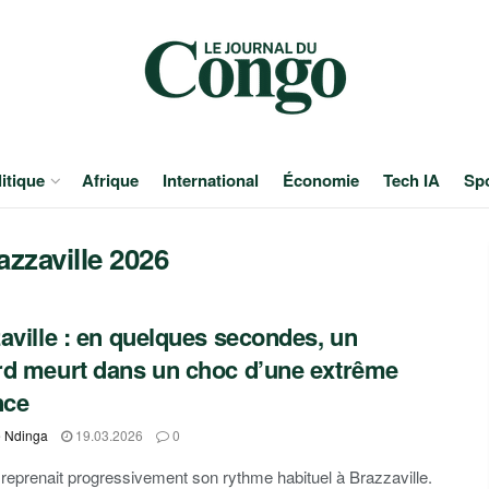
itique
Afrique
International
Économie
Tech IA
Sp
azzaville 2026
aville : en quelques secondes, un
d meurt dans un choc d’une extrême
nce
e Ndinga
19.03.2026
0
c reprenait progressivement son rythme habituel à Brazzaville.