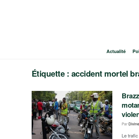
Actualité
Pol
Étiquette :
accident mortel br
Brazz
motar
viole
Par
Divin
Le trafi