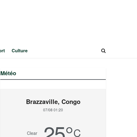
ort
Culture
Météo
Brazzaville, Congo
07/08 01:20
25
°
C
Clear