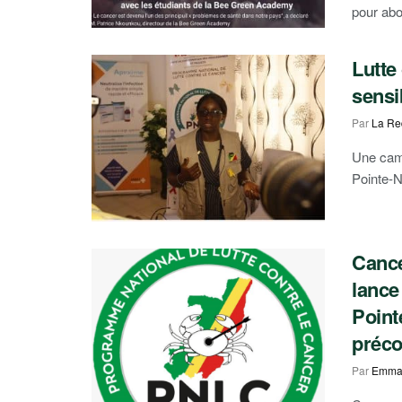
pour abor
Lutte
sensi
Par
La Re
Une camp
Pointe-No
Cance
lance
Point
préc
Par
Emma