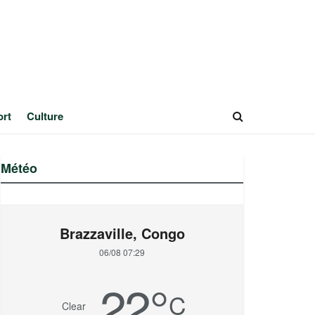
ort
Culture
Météo
Brazzaville, Congo
06/08 07:29
22
°
C
Clear