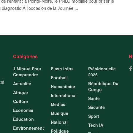
de l'enfant : à Pointe-Noire, le PNLC mobilise pour briser le
u diagnostic À l'occasion de la Journée ...
Catégories
N
1 Minute Pour
Flash Infos
Présidentielle
Comprendre
2026
Football
tif
Actualité
République Du
Humanitaire
Congo
Afrique
International
Santé
Culture
Médias
Sécurité
Économie
Musique
Sport
Éducation
National
Tech IA
Environnement
Politique