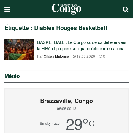
Étiquette :
Diables Rouges Basketball
BASKETBALL : Le Congo solde sa dette envers
la FIBA et prépare son grand retour international
Par
Gildas Malogna
19.03.2026
0
Météo
Brazzaville, Congo
08/08 00:13
29
°
C
Smoky haze