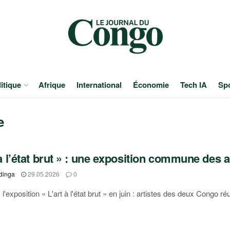
itique
Afrique
International
Économie
Tech IA
Sp
e
 à l’état brut » : une exposition commune des a
dinga
29.05.2026
0
'exposition « L'art à l'état brut » en juin : artistes des deux Congo ré