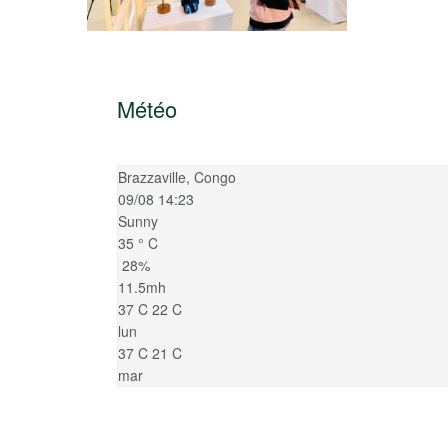
Météo
Brazzaville, Congo
09/08 14:23
Sunny
35
°
C
28%
11.5mh
37
C
22
C
lun
37
C
21
C
mar