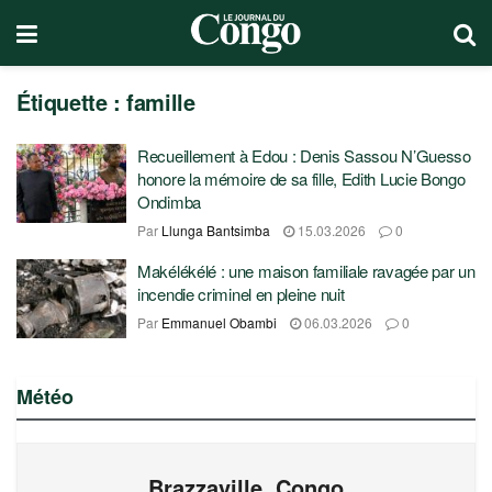
Étiquette :
famille
Recueillement à Edou : Denis Sassou N’Guesso
honore la mémoire de sa fille, Edith Lucie Bongo
Ondimba
Par
Llunga Bantsimba
15.03.2026
0
Makélékélé : une maison familiale ravagée par un
incendie criminel en pleine nuit
Par
Emmanuel Obambi
06.03.2026
0
Météo
Brazzaville, Congo