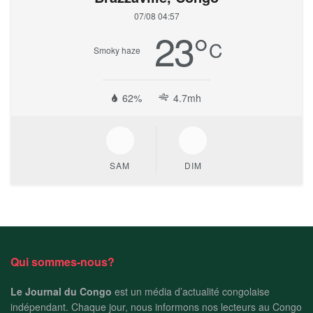
07/08 04:57
23
°
C
Smoky haze
62%
4.7mh
SAM
DIM
Qui sommes-nous?
Le Journal du Congo
est un média d’actualité congolaise
indépendant. Chaque jour, nous informons nos lecteurs au Congo