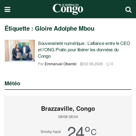
Étiquette :
Gloire Adolphe Mbou
Souveraineté numérique : L’alliance entre le CEO
et l’ONG Pratic pour libérer les données du
Congo
Par
Emmanuel Obambi
02.06.2026
0
Météo
Brazzaville, Congo
08/08 08:04
24
°
C
Smoky haze