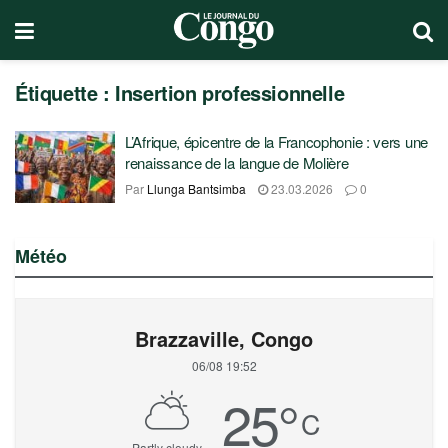
Étiquette :
Insertion professionnelle
L’Afrique, épicentre de la Francophonie : vers une
renaissance de la langue de Molière
Par
Llunga Bantsimba
23.03.2026
0
Météo
Brazzaville, Congo
06/08 19:52
25
°
C
Partly cloudy