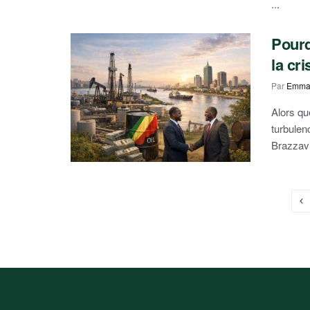
...
Pourq
la cr
Par
Emma
Alors qu
turbulen
Brazzavil