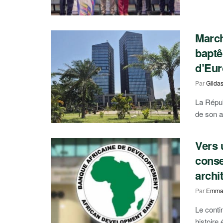
March
baptê
d’Eu
Par
Gilda
La Répub
de son au
Vers 
conse
archi
Par
Emma
Le conti
histoire