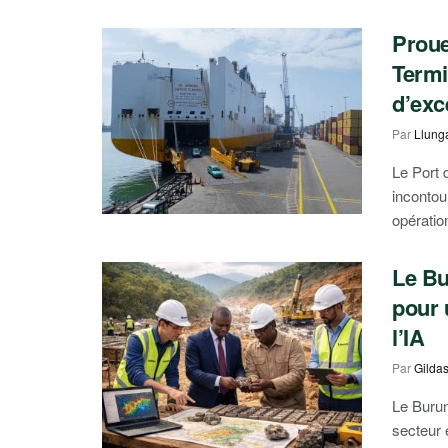
Proue
Termi
d’exc
Par
Llung
Le Port 
incontou
opératio
Le Bu
pour 
l’IA
Par
Gilda
Le Burun
secteur 