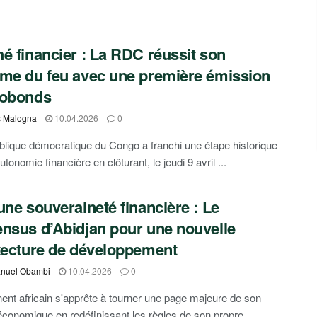
é financier : La RDC réussit son
me du feu avec une première émission
robonds
s Malogna
10.04.2026
0
lique démocratique du Congo a franchi une étape historique
tonomie financière en clôturant, le jeudi 9 avril ...
une souveraineté financière : Le
nsus d’Abidjan pour une nouvelle
tecture de développement
nuel Obambi
10.04.2026
0
nent africain s'apprête à tourner une page majeure de son
 économique en redéfinissant les règles de son propre ...