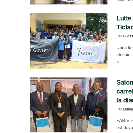
Lutte
Ticta
Par
Gilda
Dans le 
africain
« ...
Salon
carre
la di
Par
Llung
PARIS – 
est deven