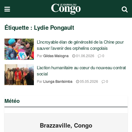
Étiquette :
Lydie Pongault
L’incroyable élan de générosité de la Chine pour
sauver l’avenir des orphelins congolais
Par
Gildas Malogna
01.06.2026
0
L’action humanitaire au cœur du nouveau contrat
social
Par
Llunga Bantsimba
05.05.2026
0
Météo
Brazzaville, Congo