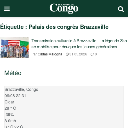
Étiquette :
Palais des congrès Brazzaville
Transmission culturelle à Brazzaville : La légende Zao
se mobilise pour éduquer les jeunes générations
Par
Gildas Malogna
31.05.2026
0
Météo
Brazzaville, Congo
06/08 22:31
Clear
28
°
C
39%
8.6mh
37
C
22
C