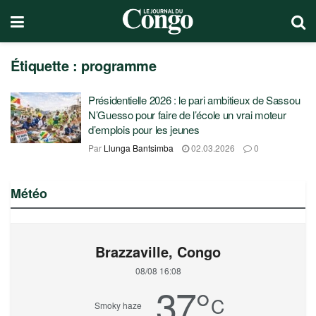
Étiquette :
programme
Présidentielle 2026 : le pari ambitieux de Sassou
N’Guesso pour faire de l’école un vrai moteur
d’emplois pour les jeunes
Par
Llunga Bantsimba
02.03.2026
0
Météo
Brazzaville, Congo
08/08 16:08
37
°
C
Smoky haze