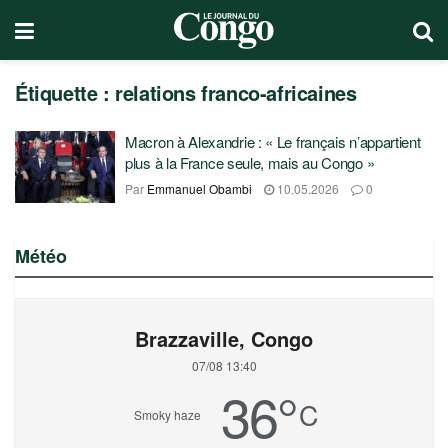
Étiquette :
relations franco-africaines
Macron à Alexandrie : « Le français n’appartient
plus à la France seule, mais au Congo »
Par
Emmanuel Obambi
10.05.2026
0
Météo
Brazzaville, Congo
07/08 13:40
36
°
C
Smoky haze