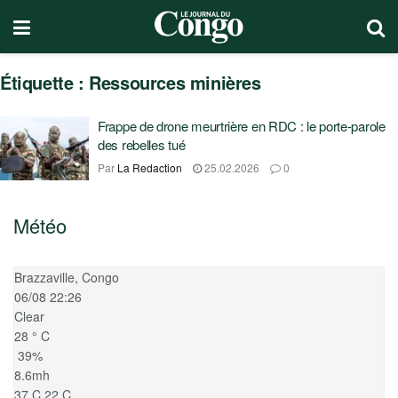
Étiquette :
Ressources minières
Frappe de drone meurtrière en RDC : le porte-parole
des rebelles tué
Par
La Redaction
25.02.2026
0
Météo
Brazzaville, Congo
06/08 22:26
Clear
28
°
C
39%
8.6mh
37
C
22
C