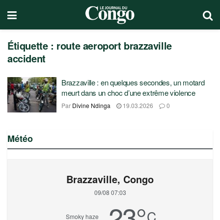
Étiquette :
route aeroport brazzaville
accident
Brazzaville : en quelques secondes, un motard
meurt dans un choc d’une extrême violence
Par
Divine Ndinga
19.03.2026
0
Météo
Brazzaville, Congo
09/08 07:03
23
°
C
Smoky haze