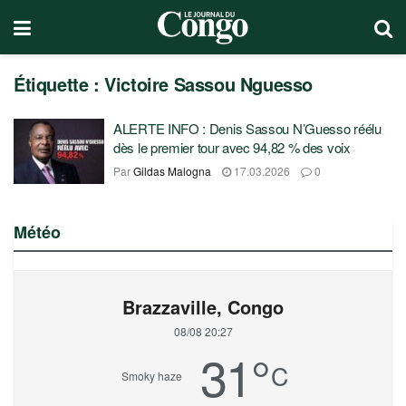
Étiquette :
Victoire Sassou Nguesso
ALERTE INFO : Denis Sassou N’Guesso réélu
dès le premier tour avec 94,82 % des voix
Par
Gildas Malogna
17.03.2026
0
Météo
Brazzaville, Congo
08/08 20:27
31
°
C
Smoky haze