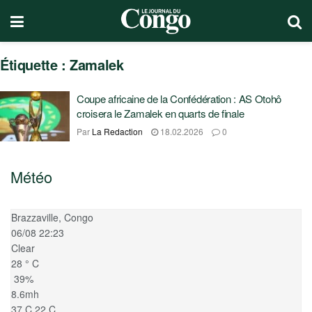
Étiquette :
Zamalek
Coupe africaine de la Confédération : AS Otohô
croisera le Zamalek en quarts de finale
Par
La Redaction
18.02.2026
0
Météo
Brazzaville, Congo
06/08 22:23
Clear
28
°
C
39%
8.6mh
37
C
22
C