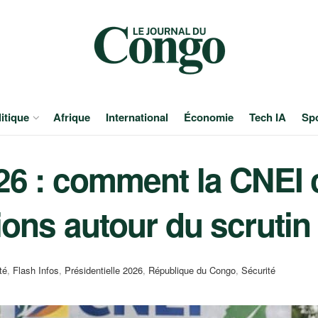
itique
Afrique
International
Économie
Tech IA
Sp
026 : comment la CNEI 
sions autour du scruti
té
,
Flash Infos
,
Présidentielle 2026
,
République du Congo
,
Sécurité