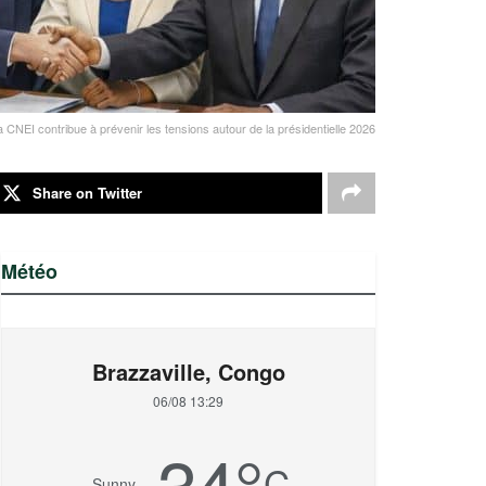
CNEI contribue à prévenir les tensions autour de la présidentielle 2026
Share on Twitter
Météo
Brazzaville, Congo
06/08 13:29
34
°
C
Sunny