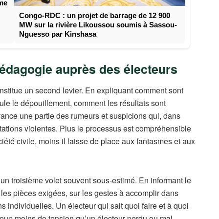
ême
Congo-RDC : un projet de barrage de 12 900
MW sur la rivière Likoussou soumis à Sassou-
Nguesso par Kinshasa
pédagogie auprès des électeurs
nstitue un second levier. En expliquant comment sont
ule le dépouillement, comment les résultats sont
vance une partie des rumeurs et suspicions qui, dans
tations violentes. Plus le processus est compréhensible
ciété civile, moins il laisse de place aux fantasmes et aux
un troisième volet souvent sous-estimé. En informant le
ur les pièces exigées, sur les gestes à accomplir dans
ons individuelles. Un électeur qui sait quoi faire et à quoi
coup moins de tension qu’un électeur perdu ou mal