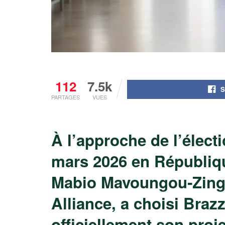
112
7.5k
S
PARTAGES
VUES
À l’approche de l’électi
mars 2026 en Républiq
Mabio Mavoungou‑Zinga
Alliance, a choisi Braz
officiellement son proje