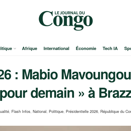
itique
Afrique
International
Économie
Tech IA
Sp
026 : Mabio Mavoungou
 pour demain » à Brazz
ualité
,
Flash Infos
,
National
,
Politique
,
Présidentielle 2026
,
République du Co