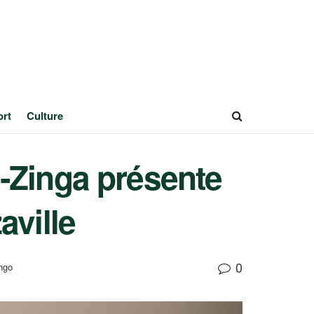
ort
Culture
‑Zinga présente
aville
0
ngo