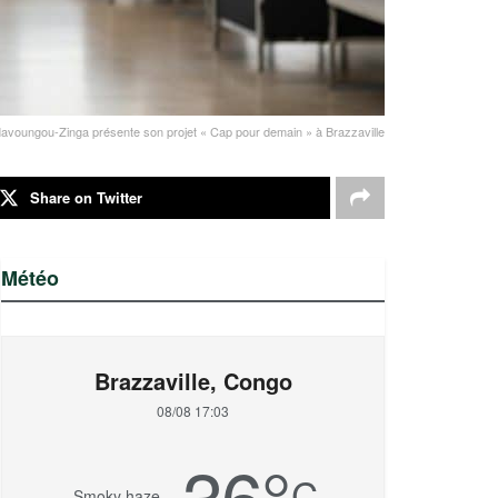
 Mavoungou‑Zinga présente son projet « Cap pour demain » à Brazzaville
Share on Twitter
Météo
Brazzaville, Congo
08/08 17:03
36
°
C
Smoky haze