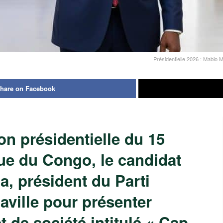
Présidentielle 2026 : Mabio
hare on Facebook
on présidentielle du 15
ue du Congo, le candidat
, président du Parti
zaville pour présenter
t de société intitulé « Cap