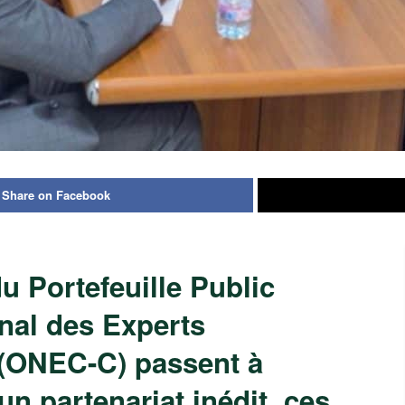
Share on Facebook
u Portefeuille Public
onal des Experts
(ONEC-C) passent à
 un partenariat inédit, ces