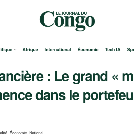
itique
Afrique
International
Économie
Tech IA
Sp
ancière : Le grand « 
ce dans le portefeuil
alité
,
Économie
,
National