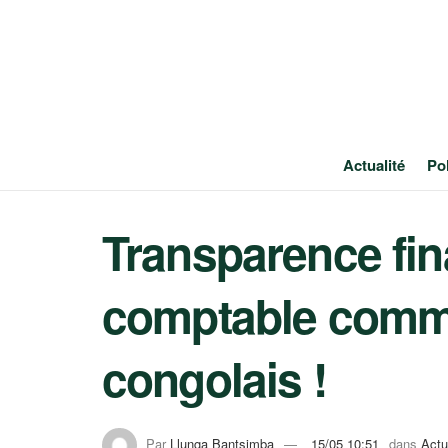
Actualité
Pol
Transparence fin
comptable commen
congolais !
Par
Llunga Bantsimba
15/05 10:51
dans
Actu