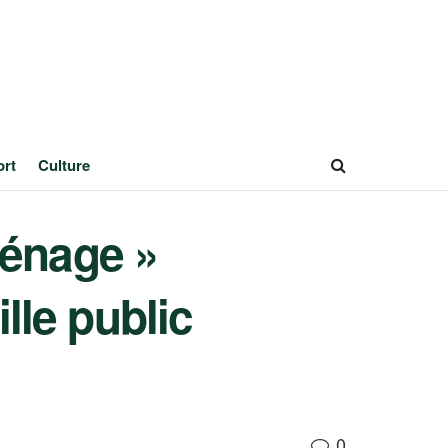
ort
Culture
ménage »
le public
0