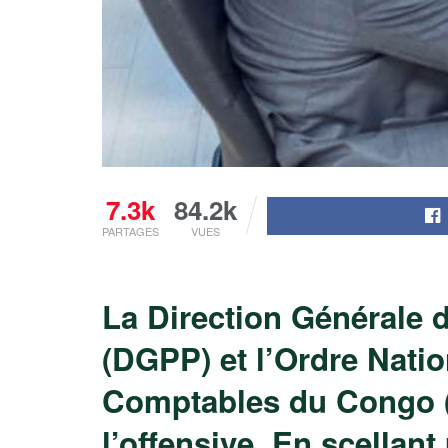
7.3k
84.2k
PARTAGES
VUES
La Direction Générale d
(DGPP) et l’Ordre Nati
Comptables du Congo 
l’offensive. En scellant