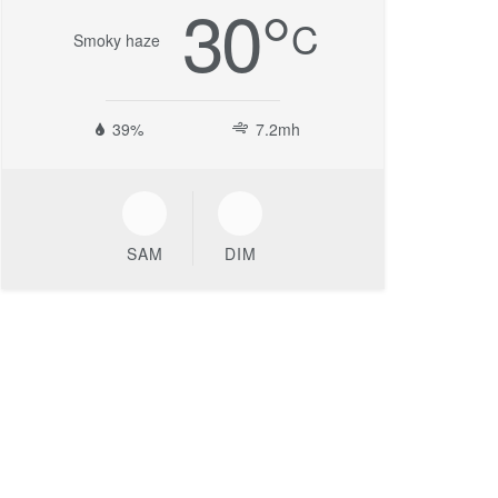
30
°
C
Smoky haze
39%
7.2mh
SAM
DIM