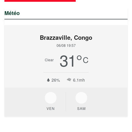
Météo
Brazzaville, Congo
06/08 19:57
31
°
C
Clear
26%
6.1mh
VEN
SAM