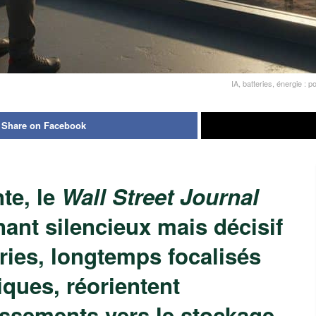
IA, batteries, énergie : 
Share on Facebook
te, le
Wall Street Journal
ant silencieux mais décisif
eries, longtemps focalisés
iques, réorientent
issements vers le stockage