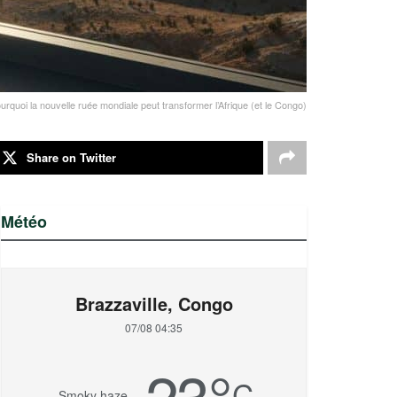
pourquoi la nouvelle ruée mondiale peut transformer l’Afrique (et le Congo)
Share on Twitter
Météo
Brazzaville, Congo
07/08 04:35
23
°
C
Smoky haze