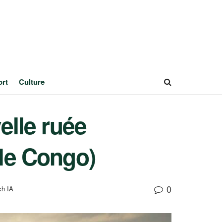
ort
Culture
elle ruée
 le Congo)
0
ch IA