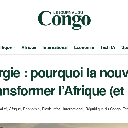
itique
Afrique
International
Économie
Tech IA
Sp
ergie : pourquoi la nouv
nsformer l’Afrique (et
alité
,
Afrique
,
Économie
,
Flash Infos
,
International
,
République du Congo
,
Te