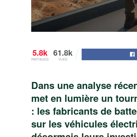
5.8k
61.8k
PARTAGES
VUES
Dans une analyse récen
met en lumière un tourn
: les fabricants de batt
sur les véhicules électr
désormais leurs invest