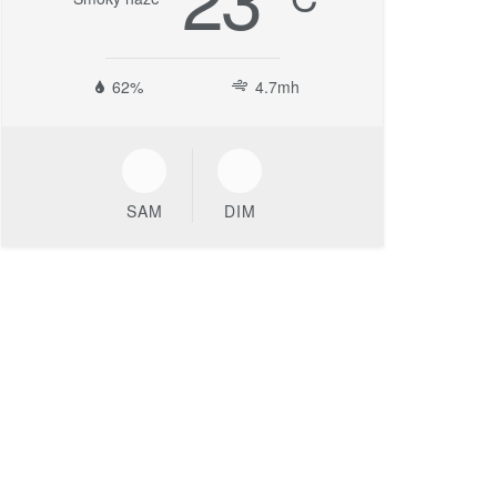
62%
4.7mh
SAM
DIM