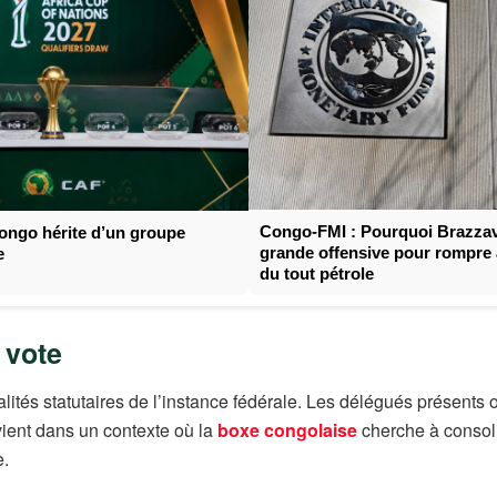
Congo-FMI : Pourquoi Brazzavi
ongo hérite d’un groupe
grande offensive pour rompre a
e
du tout pétrole
 vote
lités statutaires de l’instance fédérale. Les délégués présents
rvient dans un contexte où la
boxe congolaise
cherche à consolid
e.