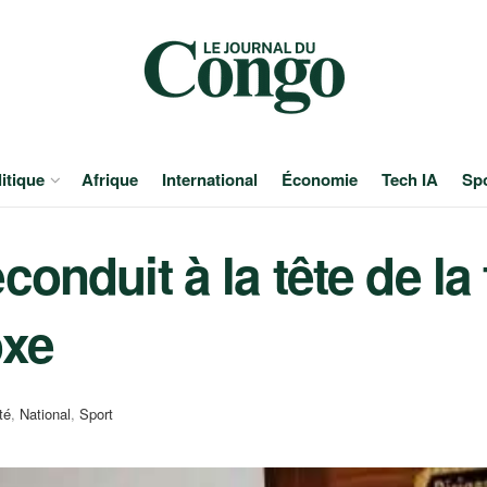
itique
Afrique
International
Économie
Tech IA
Sp
onduit à la tête de la
oxe
té
,
National
,
Sport