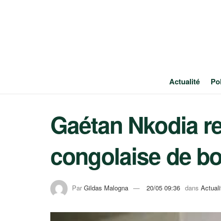
Actualité
Pol
Gaétan Nkodia rec
congolaise de b
Par
Gildas Malogna
20/05 09:36
dans
Actuali