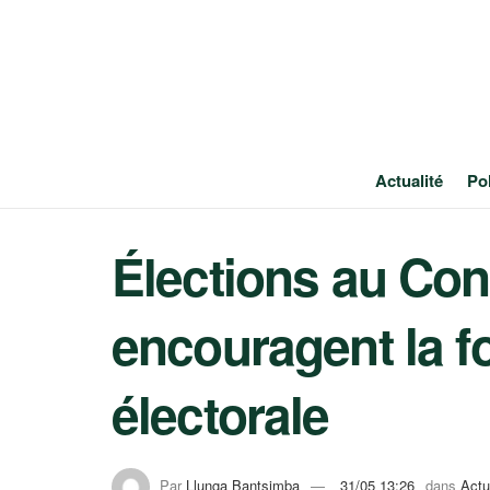
Actualité
Pol
Élections au Co
encouragent la f
électorale
Par
Llunga Bantsimba
31/05 13:26
dans
Actu