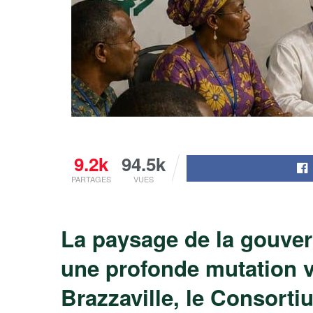
9.2k
94.5k
PARTAGES
VUES
La paysage de la gouvern
une profonde mutation v
Brazzaville, le Consorti