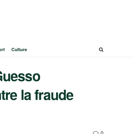
ort
Culture
’Guesso
tre la fraude
0