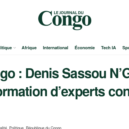
itique
Afrique
International
Économie
Tech IA
Sp
ngo : Denis Sassou N
ormation d’experts con
alité
,
Politique
,
République du Congo