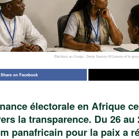
Élections au Congo : Denis Sassou N'Guesso et le gouve
Share on Facebook
ance électorale en Afrique cen
ers la transparence. Du 26 au 
um panafricain pour la paix a r