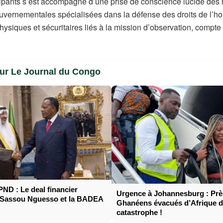
ipants s’est accompagné d’une prise de conscience lucide des réa
gouvernementales spécialisées dans la défense des droits de l
siques et sécuritaires liés à la mission d’observation, compte 
sur Le Journal du Congo
PND : Le deal financier
Urgence à Johannesburg : Prè
e Sassou Nguesso et la BADEA
Ghanéens évacués d’Afrique 
catastrophe !