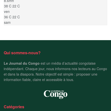
8.6mh
38
C
22
C
ven
36
C
22
C
sam
Qui sommes-nous?
Le Journal du Congo
est un média d’actualité congolaise
indépendant. Chaque jour, nous informons nos lecteurs au Congo
et dans la diaspora. Notre objectif est simple : proposer une
information fiable, claire et accessible à tous.
Catégories