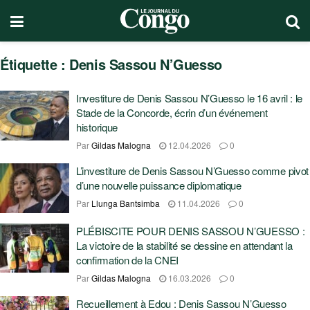
Étiquette :
Denis Sassou N’Guesso
Investiture de Denis Sassou N’Guesso le 16 avril : le
Stade de la Concorde, écrin d’un événement
historique
Par
Gildas Malogna
12.04.2026
0
L’investiture de Denis Sassou N’Guesso comme pivot
d’une nouvelle puissance diplomatique
Par
Llunga Bantsimba
11.04.2026
0
PLÉBISCITE POUR DENIS SASSOU N’GUESSO :
La victoire de la stabilité se dessine en attendant la
confirmation de la CNEI
Par
Gildas Malogna
16.03.2026
0
Recueillement à Edou : Denis Sassou N’Guesso