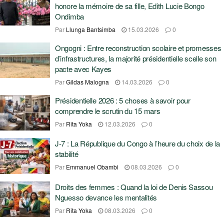
honore la mémoire de sa fille, Edith Lucie Bongo
Ondimba
Par
Llunga Bantsimba
15.03.2026
0
Ongogni : Entre reconstruction scolaire et promesses
d’infrastructures, la majorité présidentielle scelle son
pacte avec Kayes
Par
Gildas Malogna
14.03.2026
0
Présidentielle 2026 : 5 choses à savoir pour
comprendre le scrutin du 15 mars
Par
Rita Yoka
12.03.2026
0
J-7 : La République du Congo à l’heure du choix de la
stabilité
Par
Emmanuel Obambi
08.03.2026
0
Droits des femmes : Quand la loi de Denis Sassou
Nguesso devance les mentalités
Par
Rita Yoka
08.03.2026
0