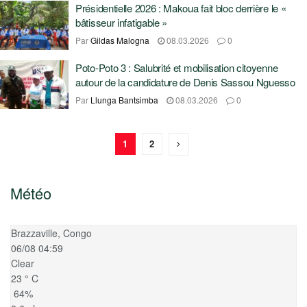
Présidentielle 2026 : Makoua fait bloc derrière le «
bâtisseur infatigable »
Par
Gildas Malogna
08.03.2026
0
Poto-Poto 3 : Salubrité et mobilisation citoyenne
autour de la candidature de Denis Sassou Nguesso
Par
Llunga Bantsimba
08.03.2026
0
1
2
Météo
Brazzaville, Congo
06/08 04:59
Clear
23
°
C
64%