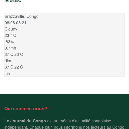
Brazzaville, Congo
08/08 08:21
Cloudy
23
°
C
83%
9.7mh
37
C
23
C
dim
37
C
22
C
lun
Qui sommes-nous?
Le Journal du Congo
est un média d’actualité congolaise
indépendant. Chaque jour, nous informons nos lecteurs au Congo