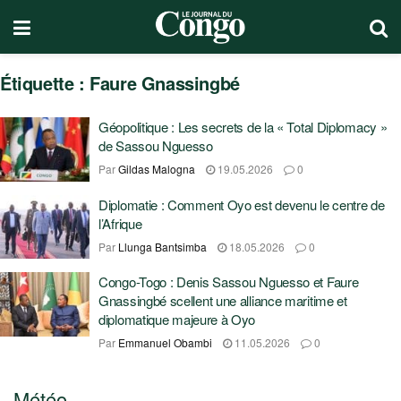
Étiquette :
Faure Gnassingbé
Géopolitique : Les secrets de la « Total Diplomacy »
de Sassou Nguesso
Par
Gildas Malogna
19.05.2026
0
Diplomatie : Comment Oyo est devenu le centre de
l’Afrique
Par
Llunga Bantsimba
18.05.2026
0
Congo-Togo : Denis Sassou Nguesso et Faure
Gnassingbé scellent une alliance maritime et
diplomatique majeure à Oyo
Par
Emmanuel Obambi
11.05.2026
0
Météo