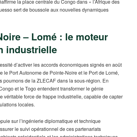
affirme la place centrale du Congo dans « l’Afrique des
uesso sert de boussole aux nouvelles dynamiques
Noire – Lomé : le moteur
 industrielle
cessité d’activer les accords économiques signés en août
re le Port Autonome de Pointe-Noire et le Port de Lomé,
 les poumons de la ZLECAF dans la sous-région. En
e Congo et le Togo entendent transformer le génie
 véritable force de frappe industrielle, capable de capter
lations locales.
puie sur l’ingénierie diplomatique et technique
 assurer le suivi opérationnel de ces partenariats
abinets présidentiels et les administrations techniques,