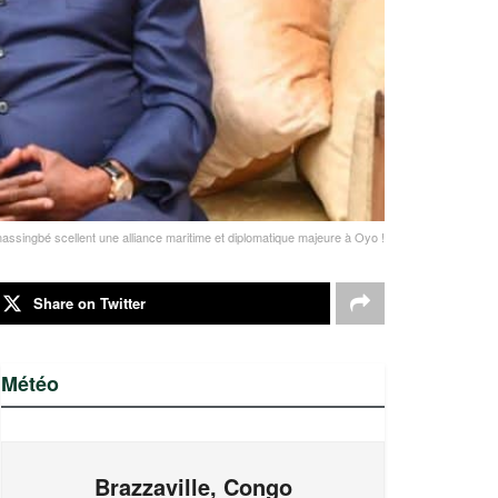
singbé scellent une alliance maritime et diplomatique majeure à Oyo !
Share on Twitter
Météo
Brazzaville, Congo