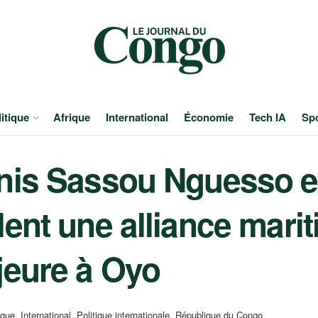
itique
Afrique
International
Économie
Tech IA
Sp
nis Sassou Nguesso e
ent une alliance marit
jeure à Oyo
ique
,
International
,
Politique internationale
,
République du Congo