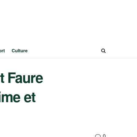
ort
Culture
t Faure
ime et
0