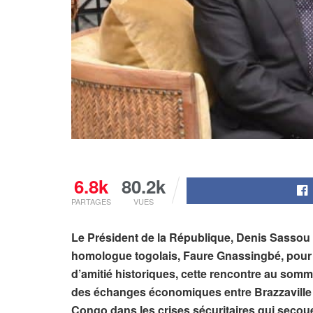
6.8k
80.2k
PARTAGES
VUES
Le Président de la République, Denis Sassou 
homologue togolais, Faure Gnassingbé, pour un
d’amitié historiques, cette rencontre au som
des échanges économiques entre Brazzaville e
Congo dans les crises sécuritaires qui secoue