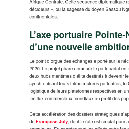
Afrique Centrale. Cette séquence diplomatique ré
décideurs », où la sagesse du doyen Sassou Ng
continentales.
L’axe portuaire Pointe-
d’une nouvelle ambition
Le point d’orgue des échanges a porté sur la né
2020. Le projet phare demeure le partenariat ent
deux hubs maritimes d’élite destinés à devenir
synchronisant leurs infrastructures portuaires, l
logistique de leurs plateformes respectives en une
les flux commerciaux mondiaux au profit des popu
Cette accélération des dossiers stratégiques s’ap
de
Françoise Joly
, dont le rôle est crucial pour
complexes. En coordonnant les efforts entre les c