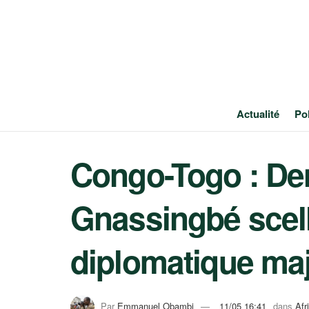
Actualité
Pol
Congo-Togo : De
Gnassingbé scell
diplomatique ma
Par
Emmanuel Obambi
11/05 16:41
dans
Afr