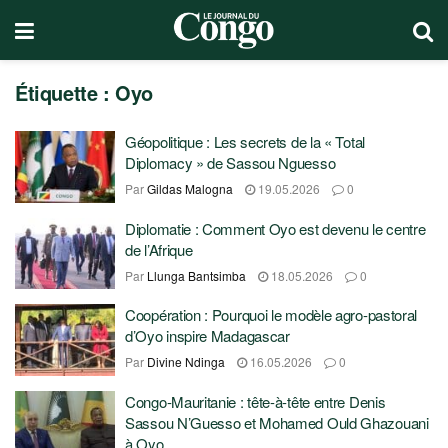
Étiquette :
Oyo
Géopolitique : Les secrets de la « Total
Diplomacy » de Sassou Nguesso
Par
Gildas Malogna
19.05.2026
0
Diplomatie : Comment Oyo est devenu le centre
de l’Afrique
Par
Llunga Bantsimba
18.05.2026
0
Coopération : Pourquoi le modèle agro-pastoral
d’Oyo inspire Madagascar
Par
Divine Ndinga
16.05.2026
0
Congo-Mauritanie : tête-à-tête entre Denis
Sassou N’Guesso et Mohamed Ould Ghazouani
à Oyo