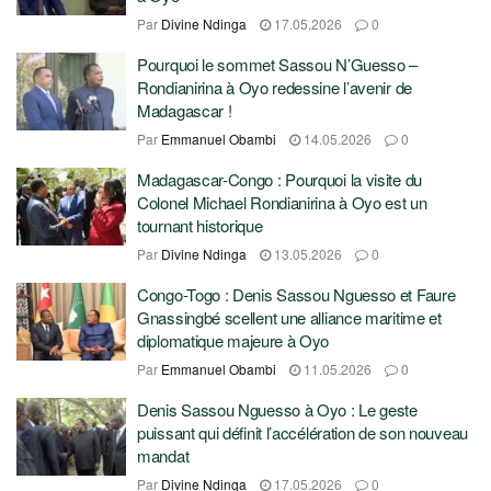
Par
Divine Ndinga
17.05.2026
0
Pourquoi le sommet Sassou N’Guesso –
Rondianirina à Oyo redessine l’avenir de
Madagascar !
Par
Emmanuel Obambi
14.05.2026
0
Madagascar-Congo : Pourquoi la visite du
Colonel Michael Rondianirina à Oyo est un
tournant historique
Par
Divine Ndinga
13.05.2026
0
Congo-Togo : Denis Sassou Nguesso et Faure
Gnassingbé scellent une alliance maritime et
diplomatique majeure à Oyo
Par
Emmanuel Obambi
11.05.2026
0
Denis Sassou Nguesso à Oyo : Le geste
puissant qui définit l’accélération de son nouveau
mandat
Par
Divine Ndinga
17.05.2026
0