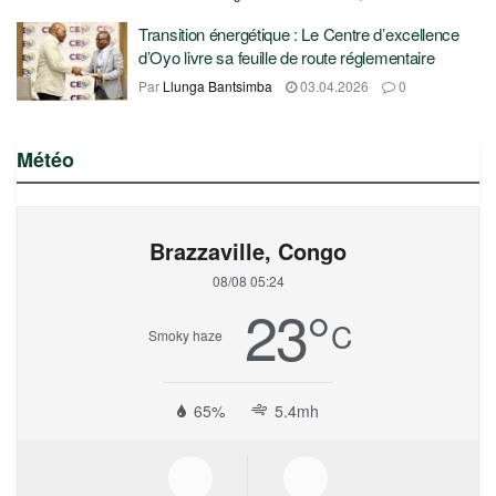
Transition énergétique : Le Centre d’excellence
d’Oyo livre sa feuille de route réglementaire
Par
Llunga Bantsimba
03.04.2026
0
Météo
Brazzaville, Congo
08/08 05:24
23
°
C
Smoky haze
65%
5.4mh