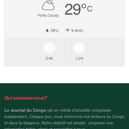
29
°
C
Partly Cloudy
39%
9.4mh
DIM
LUN
Qui sommes-nous?
Le Journal du Congo
est un média d’actualité congolaise
indépendant. Chaque jour, nous informons nos lecteurs au Congo
et dans la diaspora. Notre objectif est simple : proposer une
information fiable, claire et accessible à tous.