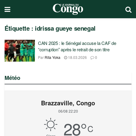
Étiquette :
idrissa gueye senegal
CAN 2025 : le Sénégal accuse la CAF de
“corruption” après le retrait de son titre
Par
Rita Yoka
18.03.2026
0
Météo
Brazzaville, Congo
06/08 22:20
28
°
C
Clear