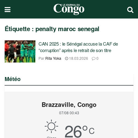
Étiquette :
penalty maroc senegal
CAN 2025 : le Sénégal accuse la CAF de
“corruption” après le retrait de son titre
Par
Rita Yoka
18.03.2026
0
Météo
Brazzaville, Congo
07/08 00:43
26
°
C
Clear