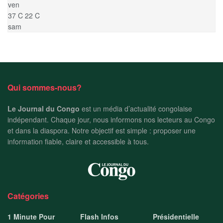
ven
37
C
22
C
sam
Qui sommes-nous?
Le Journal du Congo
est un média d’actualité congolaise
indépendant. Chaque jour, nous informons nos lecteurs au Congo
et dans la diaspora. Notre objectif est simple : proposer une
information fiable, claire et accessible à tous.
Catégories
1 Minute Pour
Flash Infos
Présidentielle