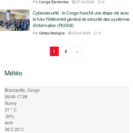
Par
Llunga Bantsimba
27.04.2026
0
Cybersécurité : le Congo franchit une étape clé avec
le futur Référentiel général de sécurité des systèmes
d’information (RGSSI)
Par
Gildas Malogna
22.04.2026
0
1
2
Météo
Brazzaville, Congo
06/08 17:28
Sunny
37
°
C
20%
4mh
38
C
22
C