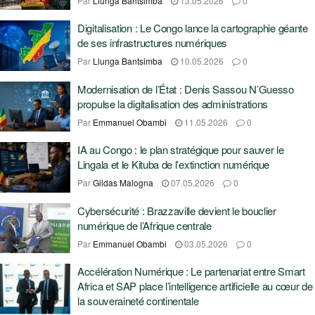
Par
Llunga Bantsimba
13.05.2026
0
Digitalisation : Le Congo lance la cartographie géante
de ses infrastructures numériques
Par
Llunga Bantsimba
10.05.2026
0
Modernisation de l’État : Denis Sassou N’Guesso
propulse la digitalisation des administrations
Par
Emmanuel Obambi
11.05.2026
0
IA au Congo : le plan stratégique pour sauver le
Lingala et le Kituba de l’extinction numérique
Par
Gildas Malogna
07.05.2026
0
Cybersécurité : Brazzaville devient le bouclier
numérique de l’Afrique centrale
Par
Emmanuel Obambi
03.05.2026
0
Accélération Numérique : Le partenariat entre Smart
Africa et SAP place l’intelligence artificielle au cœur de
la souveraineté continentale