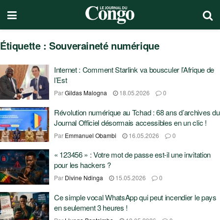
Étiquette :
Souveraineté numérique
Internet : Comment Starlink va bousculer l’Afrique de
l’Est
Par
Gildas Malogna
18.05.2026
0
Révolution numérique au Tchad : 68 ans d’archives du
Journal Officiel désormais accessibles en un clic !
Par
Emmanuel Obambi
16.05.2026
0
« 123456 » : Votre mot de passe est-il une invitation
pour les hackers ?
Par
Divine Ndinga
15.05.2026
0
Ce simple vocal WhatsApp qui peut incendier le pays
en seulement 3 heures !