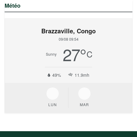
Météo
Brazzaville, Congo
09/08 09:54
27
°
C
Sunny
49%
11.9mh
LUN
MAR