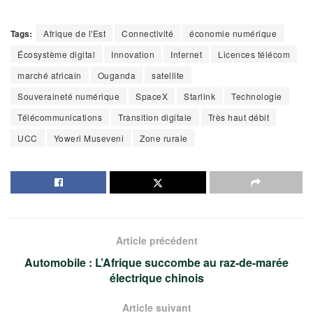
Tags:
Afrique de l'Est
Connectivité
économie numérique
Écosystème digital
Innovation
Internet
Licences télécom
marché africain
Ouganda
satellite
Souveraineté numérique
SpaceX
Starlink
Technologie
Télécommunications
Transition digitale
Très haut débit
UCC
Yoweri Museveni
Zone rurale
Article précédent
Automobile : L’Afrique succombe au raz-de-marée
électrique chinois
Article suivant