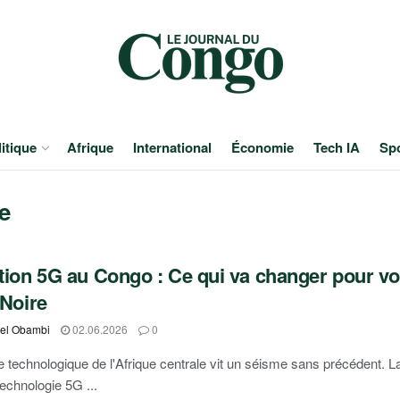
itique
Afrique
International
Économie
Tech IA
Sp
e
ion 5G au Congo : Ce qui va changer pour vot
-Noire
l Obambi
02.06.2026
0
 technologique de l'Afrique centrale vit un séisme sans précédent. La
echnologie 5G ...