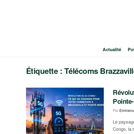
Actualité
Pol
Étiquette :
Télécoms Brazzavill
Révolut
Pointe
Par
Emmanue
Le paysage
Congo, la t