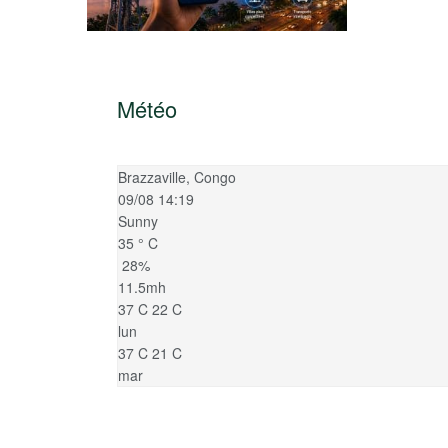
Météo
Brazzaville, Congo
09/08 14:19
Sunny
35
°
C
28%
11.5mh
37
C
22
C
lun
37
C
21
C
mar