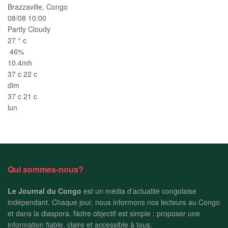
Brazzaville, Congo
08/08 10:00
Partly Cloudy
27
°
c
46%
10.4mh
37
c
22
c
dim
37
c
21
c
lun
Qui sommes-nous?
Le Journal du Congo
est un média d’actualité congolaise
indépendant. Chaque jour, nous informons nos lecteurs au Congo
et dans la diaspora. Notre objectif est simple : proposer une
information fiable, claire et accessible à tous.