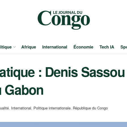
itique
Afrique
International
Économie
Tech IA
Sp
atique : Denis Sasso
au Gabon
ualité
,
International
,
Politique internationale
,
République du Congo