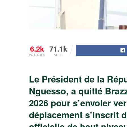
6.2k
71.1k
PARTAGES
VUES
Le Président de la Rép
Nguesso, a quitté Braz
2026 pour s’envoler ver
déplacement s’inscrit d
officielle de haut nivea