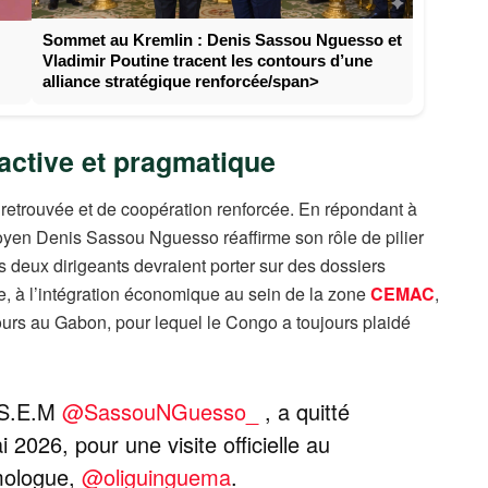
Sommet au Kremlin : Denis Sassou Nguesso et
Vladimir Poutine tracent les contours d’une
alliance stratégique renforcée/span>
active et pragmatique
té retrouvée et de coopération renforcée. En répondant à
 doyen Denis Sassou Nguesso réaffirme son rôle de pilier
es deux dirigeants devraient porter sur des dossiers
ère, à l’intégration économique au sein de la zone
CEMAC
,
cours au Gabon, pour lequel le Congo a toujours plaidé
, S.E.M
@SassouNGuesso_
, a quitté
2026, pour une visite officielle au
omologue,
@oliguinguema
.