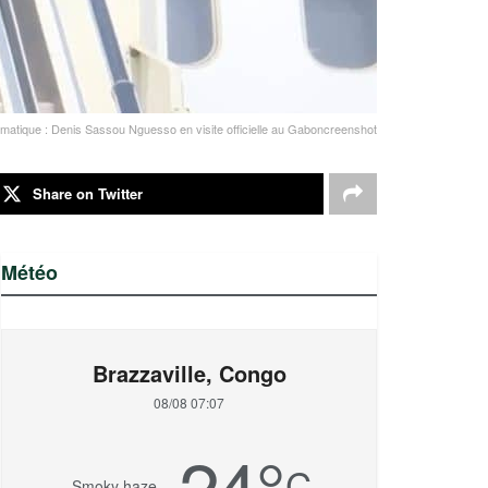
matique : Denis Sassou Nguesso en visite officielle au Gaboncreenshot
Share on Twitter
Météo
Brazzaville, Congo
08/08 07:07
24
°
C
Smoky haze