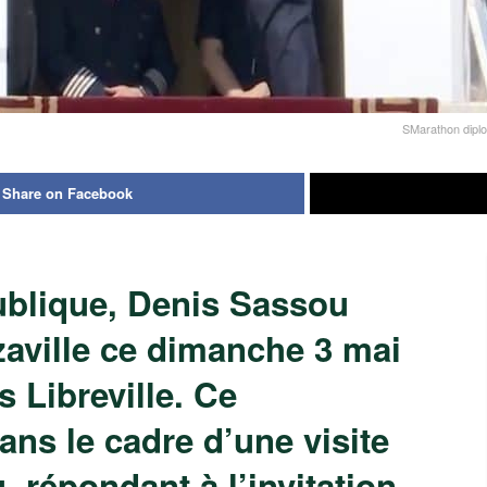
SMarathon diplo
Share on Facebook
ublique, Denis Sassou
zaville ce dimanche 3 mai
s Libreville. Ce
ans le cadre d’une visite
u, répondant à l’invitation