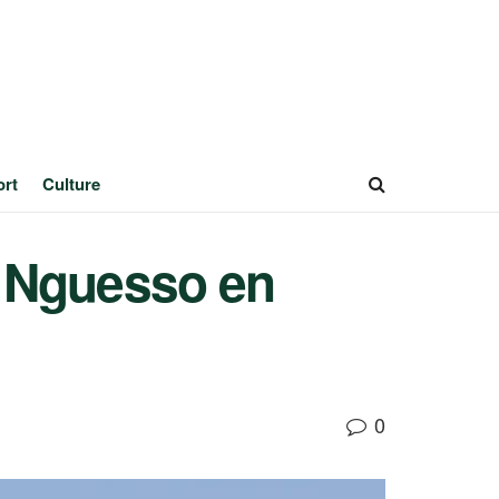
ort
Culture
u Nguesso en
0