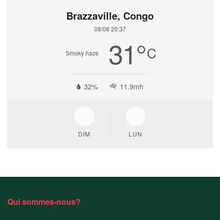
Brazzaville, Congo
08/08 20:37
31
°
C
Smoky haze
32%
11.9mh
DIM
LUN
Qui sommes-nous?