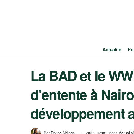
Actualité
Pol
La BAD et le W
d’entente à Nairo
développement af
Par
Divine Ndinga
20/02 07:03
dans
Actualité