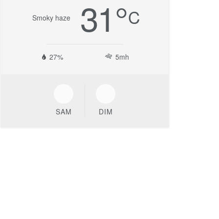
31
°
C
Smoky haze
27%
5mh
SAM
DIM