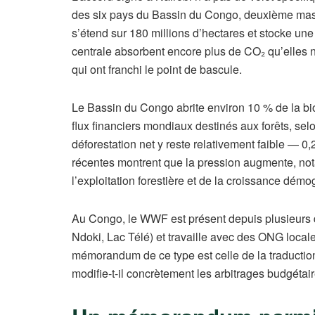
des six pays du Bassin du Congo, deuxième massi
s’étend sur 180 millions d’hectares et stocke une
centrale absorbent encore plus de CO₂ qu’elles n
qui ont franchi le point de bascule.
Le Bassin du Congo abrite environ 10 % de la bio
flux financiers mondiaux destinés aux forêts, s
déforestation net y reste relativement faible — 
récentes montrent que la pression augmente, notam
l’exploitation forestière et de la croissance dém
Au Congo, le WWF est présent depuis plusieurs
Ndoki, Lac Télé) et travaille avec des ONG loca
mémorandum de ce type est celle de la traduction
modifie-t-il concrètement les arbitrages budgétai