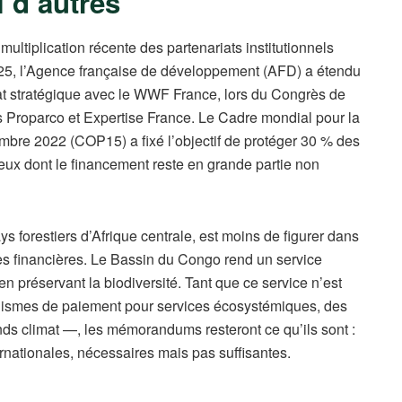
d’autres
tiplication récente des partenariats institutionnels
2025, l’Agence française de développement (AFD) a étendu
at stratégique avec le WWF France, lors du Congrès de
es Proparco et Expertise France. Le Cadre mondial pour la
bre 2022 (COP15) a fixé l’objectif de protéger 30 % des
ieux dont le financement reste en grande partie non
 forestiers d’Afrique centrale, est moins de figurer dans
s financières. Le Bassin du Congo rend un service
n préservant la biodiversité. Tant que ce service n’est
nismes de paiement pour services écosystémiques, des
nds climat —, les mémorandums resteront ce qu’ils sont :
ternationales, nécessaires mais pas suffisantes.