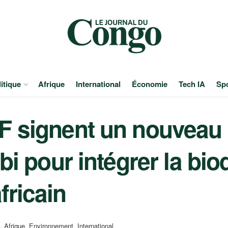
itique
Afrique
International
Économie
Tech IA
Sp
WF signent un nouve
bi pour intégrer la bio
ricain
,
Afrique
,
Environnement
,
International