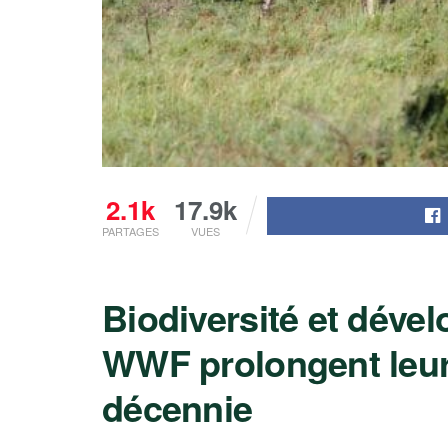
2.1k
17.9k
PARTAGES
VUES
Biodiversité et dével
WWF prolongent leur
décennie