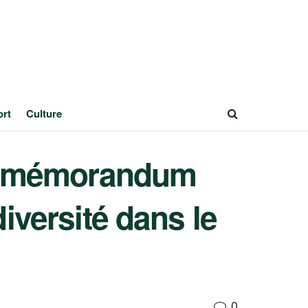
ort
Culture
au mémorandum
diversité dans le
0