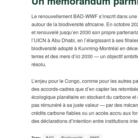
Un mémorandum parmi 
Le renouvellement BAD-WWF s’inscrit dans une mul
autour de la biodiversité africaine. En octobre 
et renouvelé jusqu’en 2030 son propre partenari
l’UICN à Abu Dhabi, en l’élargissant à ses filial
biodiversité adopté à Kunming-Montréal en décem
terres et des mers d’ici 2030 — un objectif ambit
résolu.
L’enjeu pour le Congo, comme pour les autres pays
des accords-cadres que d’en capter les retombée
écologique planétaire en stockant du carbone et e
pas rémunéré à sa juste valeur — par des méca
crédits carbone fiables ou un accès accru aux fo
des déclarations d’intention entre institutions in
Tags:
BAD
Biodiversité
WWF