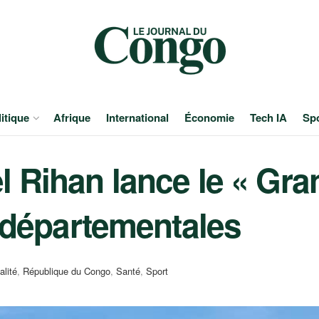
itique
Afrique
International
Économie
Tech IA
Sp
 Rihan lance le « Gran
s départementales
alité
,
République du Congo
,
Santé
,
Sport