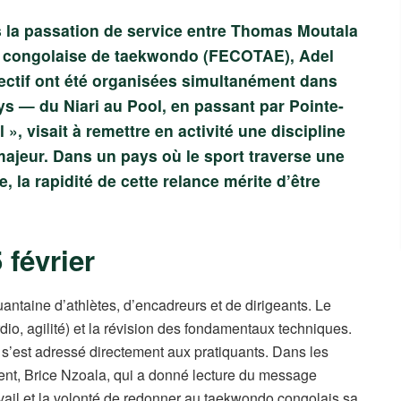
ès la passation de service entre Thomas Moutala
on congolaise de taekwondo (FECOTAE), Adel
ectif ont été organisées simultanément dans
ys — du Niari au Pool, en passant par Pointe-
l », visait à remettre en activité une discipline
jeur. Dans un pays où le sport traverse une
e, la rapidité de cette relance mérite d’être
 février
antaine d’athlètes, d’encadreurs et de dirigeants. Le
io, agilité) et la révision des fondamentaux techniques.
 s’est adressé directement aux pratiquants. Dans les
dent, Brice Nzoala, qui a donné lecture du message
ravail et la volonté de redonner au taekwondo congolais sa