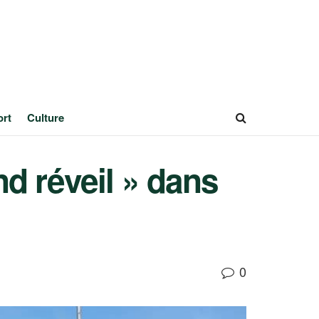
ort
Culture
d réveil » dans
0