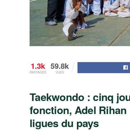
1.3k
59.8k
PARTAGES
VUES
Taekwondo : cinq jou
fonction, Adel Rihan 
ligues du pays