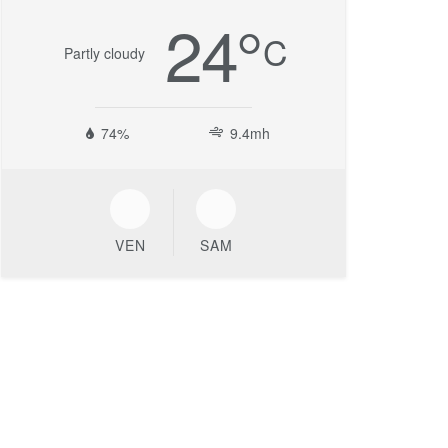
24
°
C
Partly cloudy
74%
9.4mh
VEN
SAM