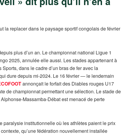
il » dit plus qu’il n’en a
aut la replacer dans le paysage sportif congolais de février
e depuis plus d’un an. Le championnat national Ligue 1
go 2025, annulée elle aussi. Les stades appartenant à
s Sports, dans le cadre d’un bras de fer avec la
ui dure depuis mi-2024. Le 16 février — le lendemain
ECOFOOT
annonçait le forfait des Diables rouges U17
aute de championnat permettant une sélection. Le stade de
ade Alphonse-Massamba-Débat est menacé de perte
paralysie institutionnelle où les athlètes paient le prix
e contexte, qu’une fédération nouvellement installée