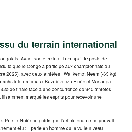
su du terrain international
golais. Avant son élection, il occupait le poste de
nduite que le Congo a participé aux championnats du
e 2025), avec deux athlètes : Walikemot Neem (-63 kg)
 coachs internationaux Bazebizonza Floris et Mananga
n 32e de finale face à une concurrence de 940 athlètes
uffisamment marqué les esprits pour recevoir une
à Pointe-Noire un poids que l’article source ne pouvait
îchement élu : il parle en homme qui a vu le niveau